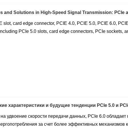
s and Solutions in High-Speed Signal Transmission: PCIe 
 slot, card edge connector, PCIE 4.0, PCIE 5.0, PCIE 6.0, PCI
 including PCIe 5.0 slots, card edge connectors, PCIe sockets,
ие характеристики и будущие тенденции PCIe 5.0 и PCIe
на удвоение скорости передачи данных, PCIe 6.0 обладае
нергопотребления за счет более эффективных механизмов 