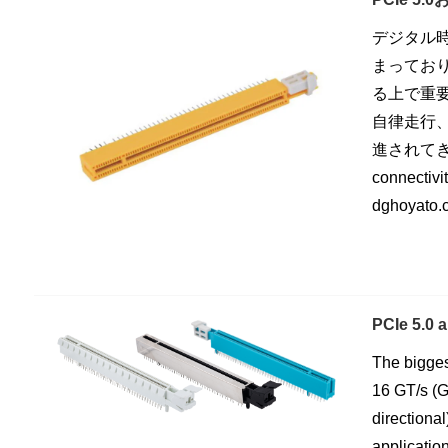
デジタル
まっており、
る上で重
自律走行、
進されてきた
connectivi
dghoyato.
PCIe 5.0 
The biggest
16 GT/s (G
directiona
applicatio