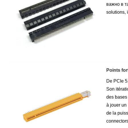
важно в т
solutions,
Points for
De PCIe 5.
Son itérat
des bases 
à jouer un
de la puis
connectors