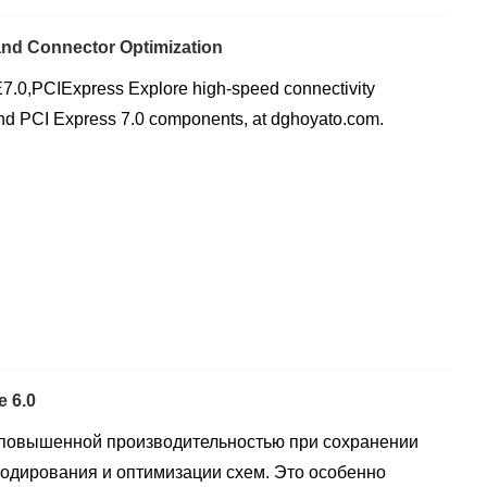
and Connector Optimization
E7.0,PCIExpress Explore high-speed connectivity
 and PCI Express 7.0 components, at dghoyato.com.
 6.0
т повышенной производительностью при сохранении
кодирования и оптимизации схем. Это особенно