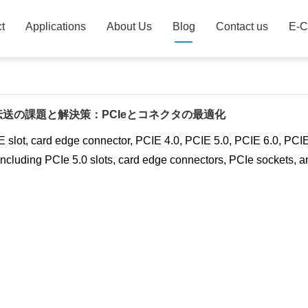
t
Applications
About Us
Blog
Contact us
E-C
送の課題と解決策：PCIeとコネクタの最適化
 slot, card edge connector, PCIE 4.0, PCIE 5.0, PCIE 6.0, PCI
 including PCIe 5.0 slots, card edge connectors, PCIe sockets,