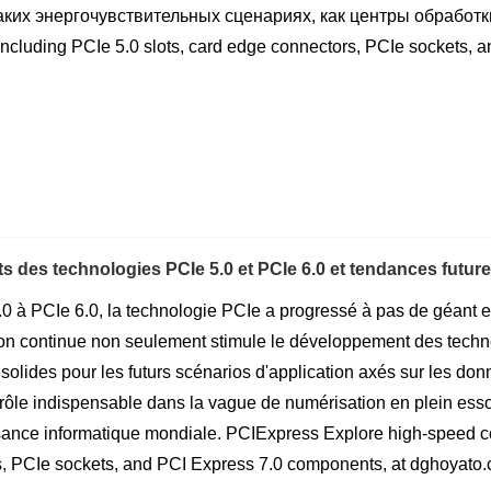
аких энергочувствительных сценариях, как центры обработки
 including PCIe 5.0 slots, card edge connectors, PCIe sockets,
ts des technologies PCIe 5.0 et PCIe 6.0 et tendances futur
0 à PCIe 6.0, la technologie PCIe a progressé à pas de géant en t
ion continue non seulement stimule le développement des techn
solides pour les futurs scénarios d'application axés sur les d
 rôle indispensable dans la vague de numérisation en plein esso
sance informatique mondiale. PCIExpress Explore high-speed con
, PCIe sockets, and PCI Express 7.0 components, at dghoyato.