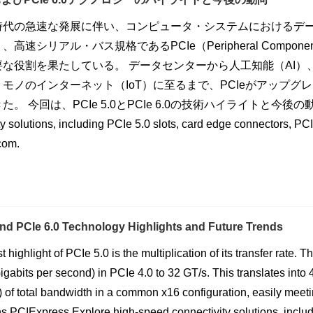
時代の急速な発展に伴い、コンピュータ・システムにおけるデ
高速シリアル・バス規格であるPCIe（Peripheral Component 
要な役割を果たしている。 データセンターから人工知能（AI）
モノのインターネット（IoT）に至るまで、PCIeがアップ
。 今回は、PCIe 5.0とPCIe 6.0の技術ハイライトと今後の動向につい
ty solutions, including PCIe 5.0 slots, card edge connectors, P
com.
and PCIe 6.0 Technology Highlights and Future Trends
 highlight of PCIe 5.0 is the multiplication of its transfer rate. 
igabits per second) in PCIe 4.0 to 32 GT/s. This translates into
l) of total bandwidth in a common x16 configuration, easily mee
ns.PCIExpress Explore high-speed connectivity solutions, includ