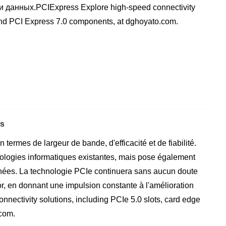
 данных.PCIExpress Explore high-speed connectivity
 and PCI Express 7.0 components, at dghoyato.com.
es
ermes de largeur de bande, d'efficacité et de fiabilité.
ologies informatiques existantes, mais pose également
onnées. La technologie PCIe continuera sans aucun doute
r, en donnant une impulsion constante à l'amélioration
nectivity solutions, including PCIe 5.0 slots, card edge
com.