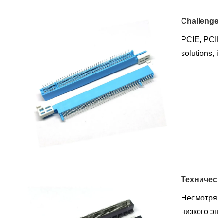
Challenge
PCIE, PCIE
solutions,
Техническ
Несмотря 
низкого э